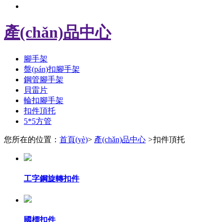
產(chǎn)品中心
腳手架
盤(pán)扣腳手架
鋼管腳手架
貝雷片
輪扣腳手架
扣件頂托
5*5方管
您所在的位置：
首頁(yè)
>
產(chǎn)品中心
>
扣件頂托
工字鋼旋轉扣件
國標扣件