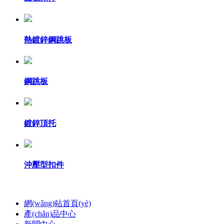
熱鍍鋅鋼跳板
鋼跳板
鍍鋅頂托
沖壓型扣件
網(wǎng)站首頁(yè)
產(chǎn)品中心