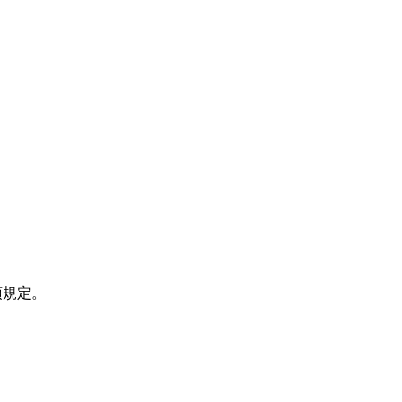
定。