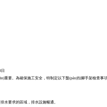
28日
重要。為確保施工安全，特制定以下盤(pán)扣腳手架檢查事項規
于有排水要求的區域，排水設施暢通。