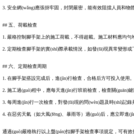
3. 安全網(wǎng)應張掛牢固，封閉嚴密，能有效阻擋人員和物
## 五、荷載檢查
1. 嚴格控制腳手架上的施工荷載，不得超載。施工材料應均勻堆放
2. 定期檢查腳手架的實(shí)際承載情況，如發(fā)現異常變形或下沉
## 六、定期檢查周期
1. 在腳手架搭設完成后，進(jìn)行檢查，合格后方可投入使用
2. 施工過(guò)程中，應每天進(jìn)行班前檢查，檢查關(gu
3. 每周進(jìn)行一次檢查，對發(fā)現的問(wèn)題及時(shí)記錄
4. 在惡劣天氣（如大風(fēng)、暴雨等）過(guò)后，應立即進(j
通過(guò)嚴格執行以上盤(pán)扣腳手架檢查事項規定，可有效保