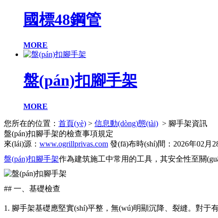
國標48鋼管
MORE
盤(pán)扣腳手架
MORE
您所在的位置：
首頁(yè)
>
信息動(dòng)態(tài)
> 腳手架資訊
盤(pán)扣腳手架的檢查事項規定
來(lái)源：
www.ogrillprivas.com
發(fā)布時(shí)間：2026年02月
盤(pán)扣腳手架
作為建筑施工中常用的工具，其安全性至關(guān)
## 一、基礎檢查
1. 腳手架基礎應堅實(shí)平整，無(wú)明顯沉降、裂縫。對