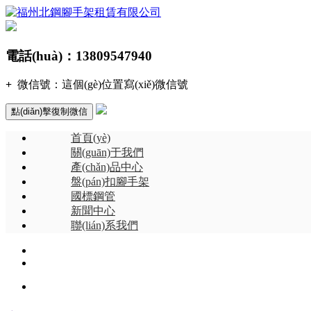
電話(huà)：
13809547940
+
微信號：
這個(gè)位置寫(xiě)微信號
點(diǎn)擊復制微信
首頁(yè)
關(guān)于我們
產(chǎn)品中心
盤(pán)扣腳手架
國標鋼管
新聞中心
聯(lián)系我們