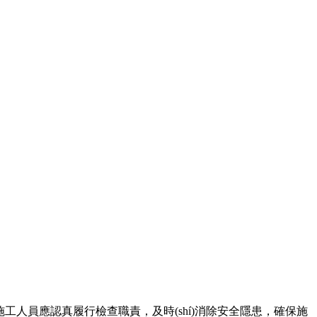
。施工人員應認真履行檢查職責，及時(shí)消除安全隱患，確保施