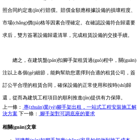
照合同約定進(jìn)行賠償。賠償金額應根據設備的損壞程度、
市場(chǎng)價(jià)格等因素合理確定。在確認設備符合歸還要
求后，雙方簽署設備歸還清單，完成租賃設備的交接手續。
總之，在建筑盤(pán)扣腳手架租賃過(guò)程中，關(guān)
注以上各個(gè)細節，能夠幫助您選擇到合適的租賃公司，簽
訂公平合理的租賃合同，確保設備的正常使用和按時(shí)歸
還，從而為建筑工程項目的順利推進(jìn)提供有力保障。
上一條：
專(zhuān)業(yè)腳手架出租，一站式工程安裝施工解
決方案
下一條：
腳手架對可調底座的要求
相關(guān)文章