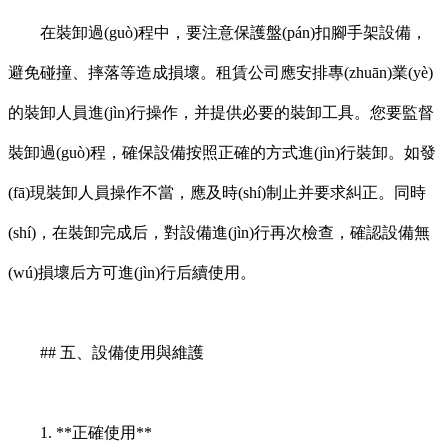
在裝卸過(guò)程中，要注意保護盤(pán)扣腳手架設備，
避免碰撞、摔落等造成損壞。租賃公司應安排專(zhuān)業(yè)
的裝卸人員進(jìn)行操作，并提供必要的裝卸工具。您要監督
裝卸過(guò)程，確保設備按照正確的方式進(jìn)行裝卸。如發
(fā)現裝卸人員操作不當，應及時(shí)制止并要求糾正。同時
(shí)，在裝卸完成后，對設備進(jìn)行再次檢查，確認設備無
(wú)損壞后方可進(jìn)行后續使用。
## 五、設備使用與維護
1. **正確使用**