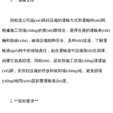
1. **運輸安排**
與租賃公司協(xié)商好設備的運輸方式和運輸時(shí)間。
根據施工現場(chǎng)的實(shí)際情況，選擇合適的運輸車(chē)
輛和路線(xiàn)，確保設備能夠安全、及時(shí)送達。了解運
輸過(guò)程中的保險責任，如在運輸途中設備發(fā)生損壞，
由哪方負責賠償。同時(shí)，提前與施工現場(chǎng)溝通協
(xié)調，安排好設備的停放和裝卸場(chǎng)地，避免因場
(chǎng)地問(wèn)題影響運輸進(jìn)度。
2. **裝卸要求**