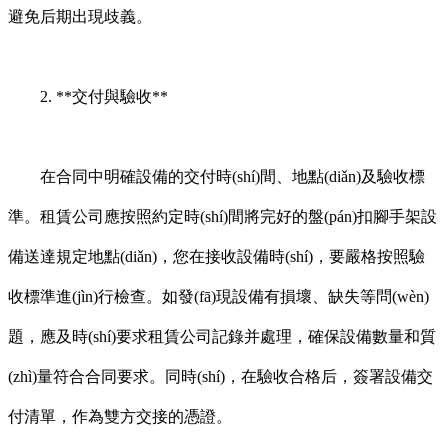
避免后期出現歧義。
2. **交付與驗收**
在合同中明確設備的交付時(shí)間、地點(diǎn)及驗收標
準。租賃公司應按照約定時(shí)間將完好的盤(pán)扣腳手架設
備送達規定地點(diǎn)，您在接收設備時(shí)，要嚴格按照驗
收標準進(jìn)行檢查。如發(fā)現設備有損壞、缺失等問(wèn)
題，應及時(shí)要求租賃公司記錄并處理，確保設備數量和質
(zhì)量符合合同要求。同時(shí)，在驗收合格后，簽署設備交
付清單，作為雙方交接的憑證。