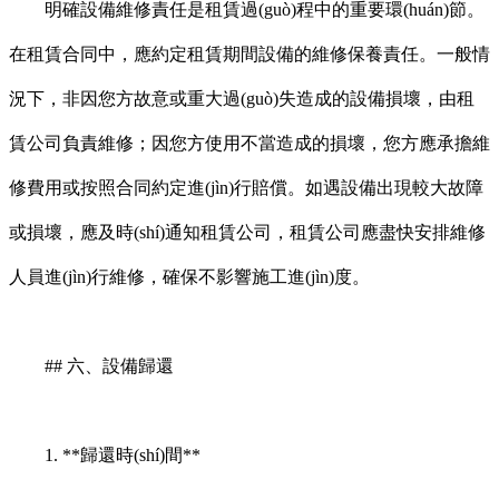
明確設備維修責任是租賃過(guò)程中的重要環(huán)節。
在租賃合同中，應約定租賃期間設備的維修保養責任。一般情
況下，非因您方故意或重大過(guò)失造成的設備損壞，由租
賃公司負責維修；因您方使用不當造成的損壞，您方應承擔維
修費用或按照合同約定進(jìn)行賠償。如遇設備出現較大故障
或損壞，應及時(shí)通知租賃公司，租賃公司應盡快安排維修
人員進(jìn)行維修，確保不影響施工進(jìn)度。
## 六、設備歸還
1. **歸還時(shí)間**