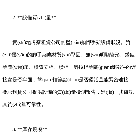
2. **設備質(zhì)量**
實(shí)地考察租賃公司的盤(pán)扣腳手架設備狀況。質
(zhì)優(yōu)的腳手架應材質(zhì)堅固、無(wú)明顯變形、銹蝕
等問(wèn)題。檢查立桿、橫桿、斜拉桿等關(guān)鍵部件的焊
接處是否牢固，盤(pán)扣節點(diǎn)是否靈活且能緊密連接。
要求租賃公司提供設備的質(zhì)量檢測報告，進(jìn)一步確認
其質(zhì)量可靠性。
3. **庫存規模**