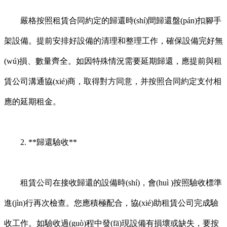
嚴格按照租賃合同約定的歸還時(shí)間歸還盤(pán)扣腳手
架設備。提前安排好設備的清理和整理工作，確保設備完好無
(wú)損、數量齊全。如因特殊情況需要延期歸還，應提前與租
賃公司溝通協(xié)商，取得對方同意，并按照合同約定支付相
應的延期租金。
2. **歸還驗收**
租賃公司在接收歸還的設備時(shí)，會(huì )按照驗收標準
進(jìn)行再次檢查。您應積極配合，協(xié)助租賃公司完成驗
收工作。如驗收過(guò)程中發(fā)現設備有損壞或缺失，要按