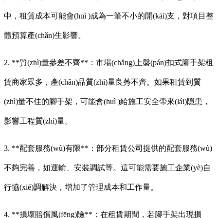
中，租賃成本可能會(huì )成為一筆不小的開(kāi)支，對項目整
體預算產(chǎn)生影響。
2. **質(zhì)量參差不齊**：市場(chǎng)上盤(pán)扣式腳手架租
賃商家眾多，產(chǎn)品質(zhì)量良莠不齊。如果租賃到質
(zhì)量不佳的腳手架，可能會(huì )給施工安全帶來(lái)隱患，
影響工程質(zhì)量。
3. **配套服務(wù)有限**：部分租賃公司提供的配套服務(wù)
不夠完善，如運輸、安裝調試等。這可能需要施工企業(yè)自
行協(xié)調解決，增加了管理成本和工作量。
4. **損壞賠償風(fēng)險**：在租賃期間，若腳手架出現損