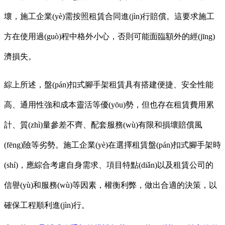
壞，施工企業(yè)需按照租賃合同進(jìn)行賠償。這要求施工
方在使用過(guò)程中格外小心，否則可能面臨額外的經(jīng)
濟損失。
綜上所述，盤(pán)扣式腳手架租賃具有搭建便捷、安全性能
高、通用性強和成本靈活等優(yōu)勢，但也存在租賃費用累
計、質(zhì)量參差不齊、配套服務(wù)有限和損壞賠償風
(fēng)險等劣勢。施工企業(yè)在選擇租賃盤(pán)扣式腳手架時
(shí)，應綜合考慮自身需求、項目特點(diǎn)以及租賃公司的
信譽(yù)和服務(wù)等因素，權衡利弊，做出合適的決策，以
確保工程順利進(jìn)行。