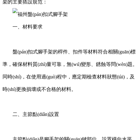
架的主要搭設規范：
一、材料要求
盤(pán)扣式腳手架的桿件、扣件等材料符合相關(guān)標
準，確保材料質(zhì)量可靠，無(wú)變形、銹蝕等問(wèn)題。
同時(shí)，在使用過(guò)程中，應定期檢查材料狀態(tài)，及
時(shí)更換損壞或不合格的材料。
二、主節點(diǎn)設置
主節點(diǎn)是腳手架的關(guān)鍵部位，設置橫向水平