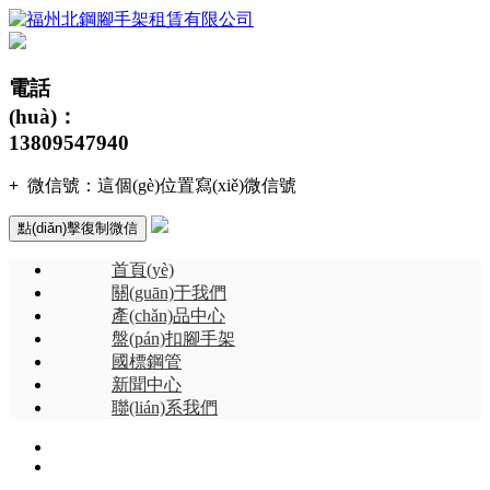
電話
(huà)：
13809547940
+
微信號：
這個(gè)位置寫(xiě)微信號
點(diǎn)擊復制微信
首頁(yè)
關(guān)于我們
產(chǎn)品中心
盤(pán)扣腳手架
國標鋼管
新聞中心
聯(lián)系我們